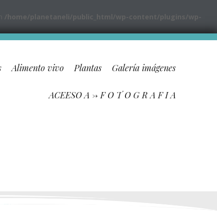
in
/home/planetaneli/public_html/wp-content/plugins/wp-
s
Alimento vivo
Plantas
Galería imágenes
ACEESO A -> F O T O G R A F I A