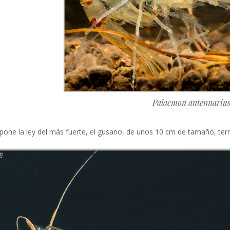
Palaemon antennariu
pone la ley del más fuerte, el gusano, de unos 10 cm de tamaño, te