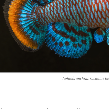
Nothobranchius rachovii Be