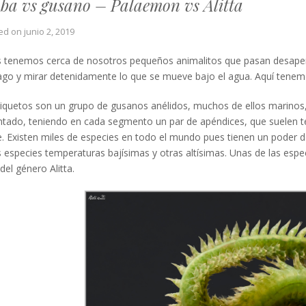
a vs gusano – Palaemon vs Alitta
ed on
junio 2, 2019
 tenemos cerca de nosotros pequeños animalitos que pasan desaperci
ago y mirar detenidamente lo que se mueve bajo el agua. Aquí tenem
iquetos son un grupo de gusanos anélidos, muchos de ellos marinos, s
ado, teniendo en cada segmento un par de apéndices, que suelen te
 Existen miles de especies en todo el mundo pues tienen un poder
 especies temperaturas bajísimas y otras altísimas. Unas de las espec
el género Alitta.