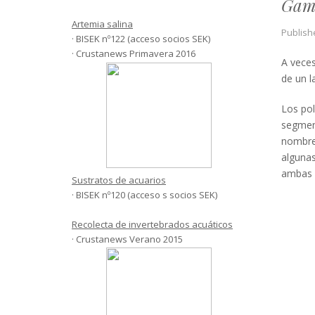
Gamb
Artemia salina
Publish
· BISEK nº122 (acceso socios SEK)
· Crustanews Primavera 2016
A veces
de un l
Los pol
segment
nombre.
algunas
ambas d
Sustratos de acuarios
· BISEK nº120 (acceso s socios SEK)
Recolecta de invertebrados acuáticos
· Crustanews Verano 2015