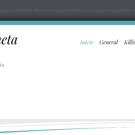
ired parameter $error is implicitly treated as a required parameter 
neta
Inicio
General
Killi
lia