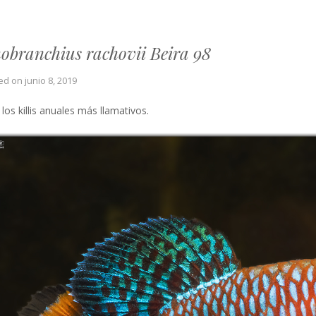
obranchius rachovii Beira 98
ed on
junio 8, 2019
los killis anuales más llamativos.