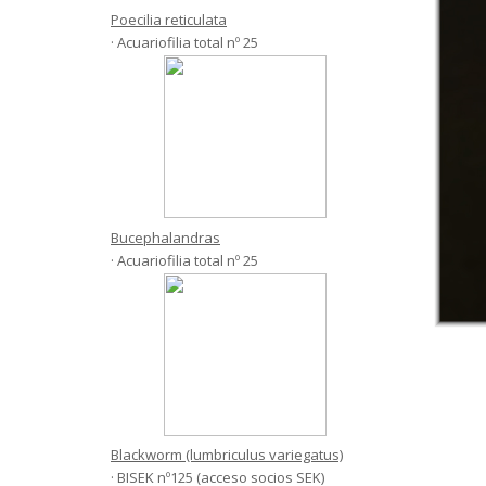
Poecilia reticulata
· Acuariofilia total nº 25
Bucephalandras
· Acuariofilia total nº 25
Blackworm (lumbriculus variegatus)
· BISEK nº125 (acceso socios SEK)