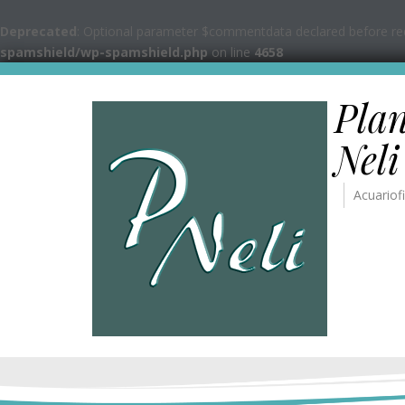
Deprecated
: Optional parameter $commentdata declared before requ
spamshield/wp-spamshield.php
on line
4658
Pla
Neli
Acuariofi