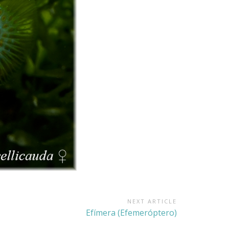
NEXT ARTICLE
Next
Efímera (Efemeróptero)
Article: