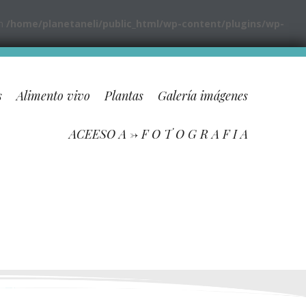
in
/home/planetaneli/public_html/wp-content/plugins/wp-
s
Alimento vivo
Plantas
Galería imágenes
ACEESO A -> F O T O G R A F I A