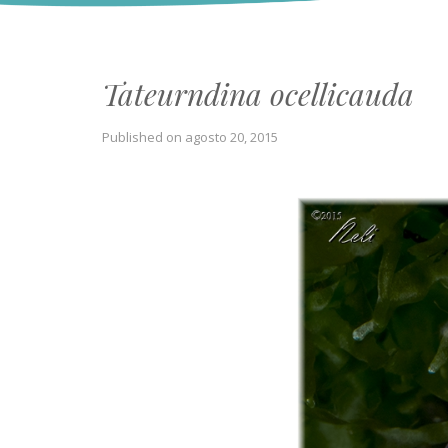
Tateurndina ocellicauda
Published on
agosto 20, 2015