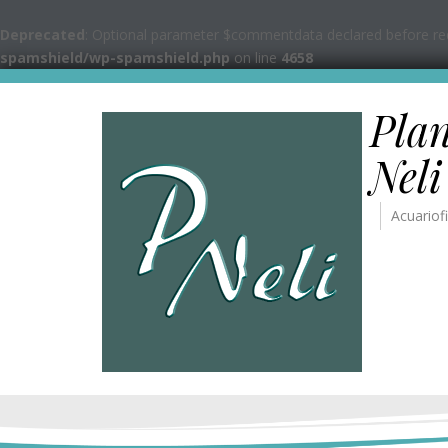
Deprecated
: Optional parameter $commentdata declared before requ
spamshield/wp-spamshield.php
on line
4658
Pla
Neli
Acuariofi