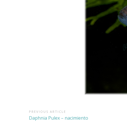
Navegación
PREVIOUS ARTICLE
Previous
Daphnia Pulex – nacimiento
de
Article: