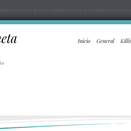
ired parameter $error is implicitly treated as a required parameter 
neta
Inicio
General
Killi
lia