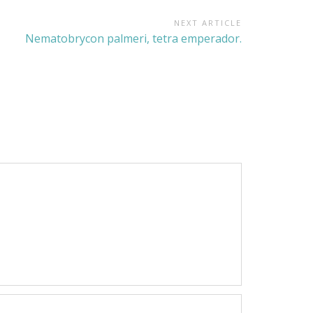
NEXT ARTICLE
Next
Nematobrycon palmeri, tetra emperador.
Article: