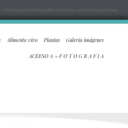
in
/home/planetaneli/public_html/wp-content/plugins/wp-
s
Alimento vivo
Plantas
Galería imágenes
ACEESO A -> F O T O G R A F I A