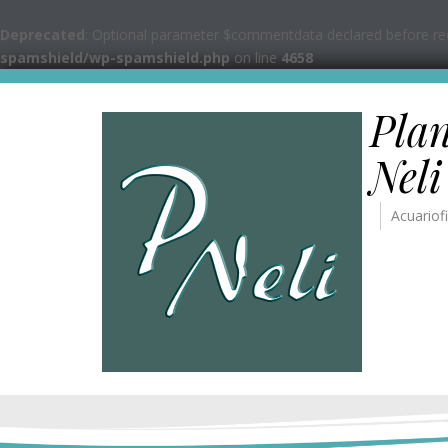
Deprecated
: Optional parameter $commentdata declared before requ
spamshield/wp-spamshield.php
on line
4658
Pla
Neli
Acuariofi