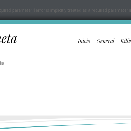
ired parameter $error is implicitly treated as a required parameter 
neta
Inicio
General
Killi
lia