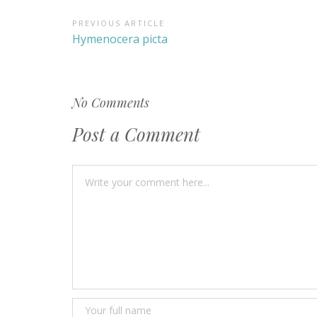
Navegación
PREVIOUS ARTICLE
Previous
Hymenocera picta
de
Article:
entradas
No Comments
Post a Comment